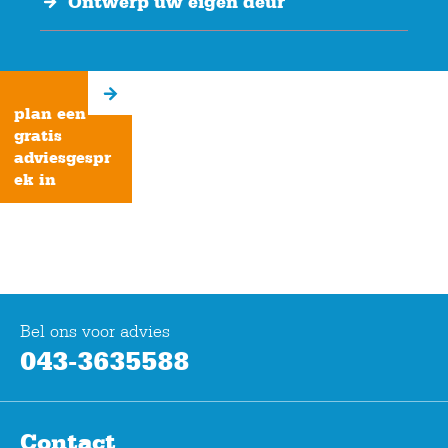
Ontwerp uw eigen deur
plan een
gratis
adviesgespr
ek in
Bel ons voor advies
043-3635588
Contact