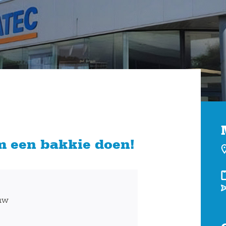
om een bakkie doen!
uw