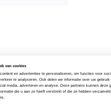
ik van cookies
ontact
ontent en advertenties te personaliseren, om functies voor soci
erderdwarsstraat 25
erkeer te analyseren. Ook delen we informatie over uw gebruik 
24 LS Maastricht
cial media, adverteren en analyse. Deze partners kunnen deze
3-3635588
ormatie die u aan ze heeft verstrekt of die ze hebben verzameld
eningstijden
es.