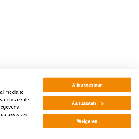
Alles toestaan
al media te
van onze site
Aanpassen
Offerte
 gegevens
 op basis van
Weigeren
Thuis
tussen binnen