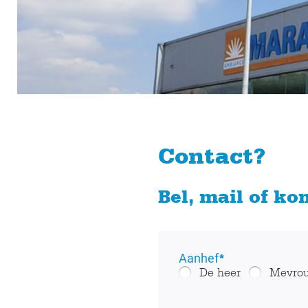
Contact?
Bel, mail of k
Aanhef
*
De heer
Mevro