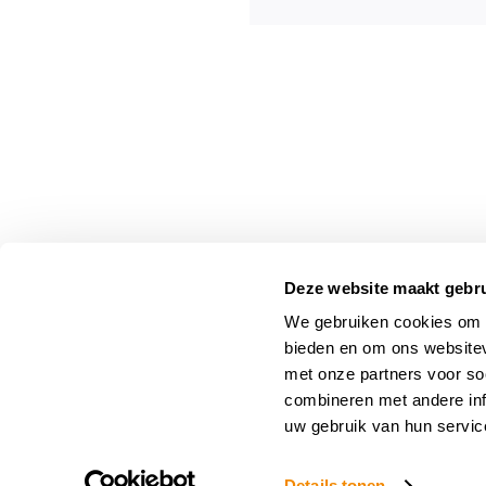
Deze website maakt gebru
C
We gebruiken cookies om c
He
Bel ons voor advies
bieden en om ons websitev
62
043-3635588
met onze partners voor so
04
combineren met andere inf
Op
uw gebruik van hun servic
Details tonen