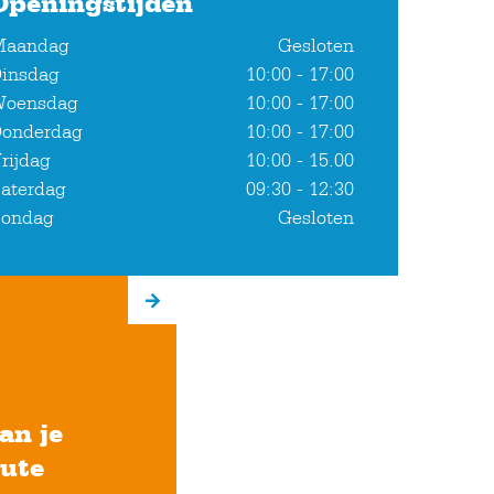
Openingstijden
Maandag
Gesloten
insdag
10:00 - 17:00
Woensdag
10:00 - 17:00
onderdag
10:00 - 17:00
rijdag
10:00 - 15.00
aterdag
09:30 - 12:30
ondag
Gesloten
an je
oute