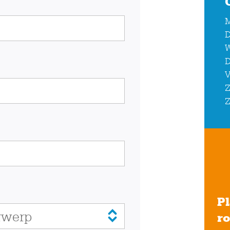
D
D
V
Z
Z
Pl
r