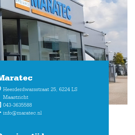
Maratec
Heerderdwarsstraat 25, 6224 LS
Maastricht
043-3635588
info@maratec.nl