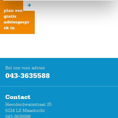
plan een
gratis
adviesgespr
ek in
Bel ons voor advies
043-3635588
Contact
Heerderdwarsstraat 25
6224 LS Maastricht
043-3635588