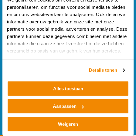
personaliseren, om functies voor social media te bieden
Home
en om ons websiteverkeer te analyseren. Ook delen we
informatie over uw gebruik van onze site met onze
Over ons
partners voor social media, adverteren en analyse. Deze
partners kunnen deze gegevens combineren met andere
informatie die u aan ze heeft verstrekt of die ze hebben
Producten
verzameld op basis van uw gebruik van hun services.
Projecten
Details tonen
Nieuws
Alles toestaan
Offerte
Aanpassen
Contact
Weigeren