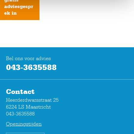
adviesgespr
ek in
Bel ons voor advies
043-3635588
Contact
Heerderdwarsstraat 25
6224 LS Maastricht
043-3635588
Openingstijden