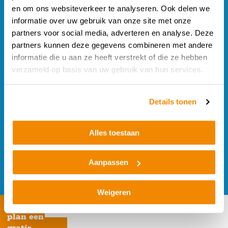
en om ons websiteverkeer te analyseren. Ook delen we
Over ons
informatie over uw gebruik van onze site met onze
partners voor social media, adverteren en analyse. Deze
Producten
partners kunnen deze gegevens combineren met andere
informatie die u aan ze heeft verstrekt of die ze hebben
verzameld op basis van uw gebruik van hun services.
Projecten
Nieuws
Details tonen
Offerte
Alles toestaan
Contact
Aanpassen
Weigeren
plan een
gratis