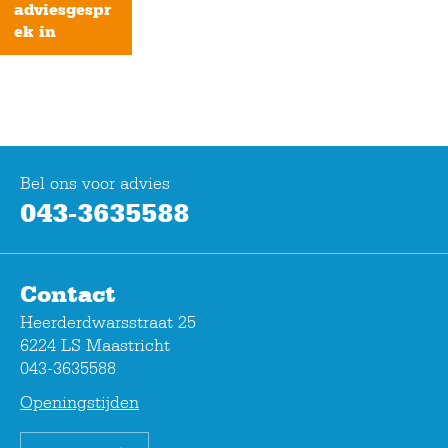
adviesgespr
ek in
Bel ons voor advies
043-3635588
Contact
Heerderdwarsstraat 25
6224 LS Maastricht
043-3635588
Openingstijden