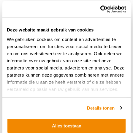
Je bent in bezit van rijbewijs B, BE is een pre
Ervaring met het monteren van zonwering en/of
kozijnen
Geen 9 tot 5 mentaliteit.
Deze website maakt gebruik van cookies
Beheersing van de Nederlandse taal in woord en
We gebruiken cookies om content en advertenties te
geschrift
personaliseren, om functies voor social media te bieden
Bij de opdrachtgever werken echte aanpakkers
en om ons websiteverkeer te analyseren. Ook delen we
die de handen uit de mouwen steken zonder 9-5
informatie over uw gebruik van onze site met onze
mentaliteit. Jij hebt een groot
partners voor social media, adverteren en analyse. Deze
verantwoordelijkheidsgevoel, bent proactief,
partners kunnen deze gegevens combineren met andere
collegiaal, stressbestendig en communicatief
informatie die u aan ze heeft verstrekt of die ze hebben
vaardig. Vind jij dat je in dit team past? Reageer
verzameld op basis van uw gebruik van hun services.
dan direct!
Wat wij bieden
Details tonen
Het betreft een fulltime functie van 40 uur per
week.
Alles toestaan
Je werktijden zijn van 07:30-16:15 uur.