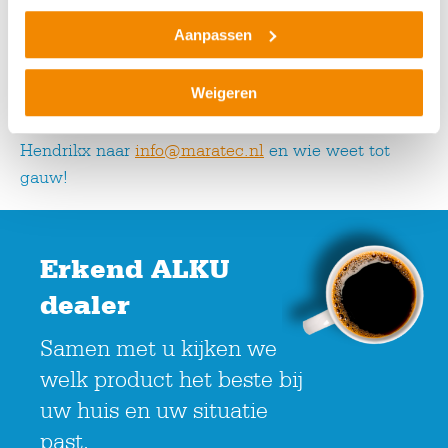
CAO kleinmetaal is van toepassing
Aanpassen
Interesse?
Weigeren
Stuur je sollicitatie inclusief C.V. t.a.v. dhr. C.
Hendrikx naar
info@maratec.nl
en wie weet tot
gauw!
Erkend ALKU
dealer
Samen met u kijken we
welk product het beste bij
uw huis en uw situatie
past.